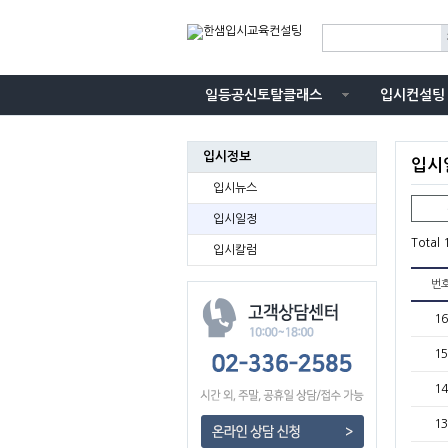
일등공신토탈클래스
입시컨설팅
입시정보
입시
입시뉴스
입시일정
Total
입시칼럼
번
16
15
14
13