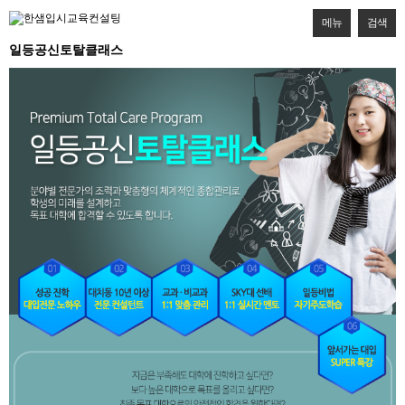
메뉴
검색
일등공신토탈클래스