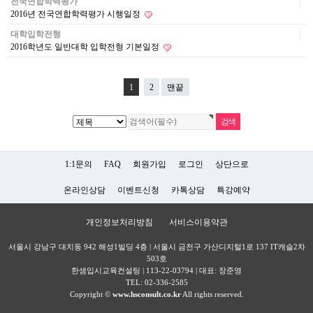
전국연합학력평가
2016년 전국연합학력평가 시행일정
대학입학전형
2016학년도 일반대학 입학전형 기본일정
1
2
맨끝
1:1문의
FAQ
회원가입
로그인
상단으로
온라인상담
이벤트신청
카톡상담
특강예약
개인정보처리방침
서비스이용약관
서울시 강남구 대치동 942 해성1빌딩 4층 | 서울시 금천구 가산디지털1로 137 IT캐슬2차
503호
한샘입시교육컨설팅 | 113-22-03794 | 대표: 장준영
TEL: 02-336-2585
Copyright ©
www.hsconsult.co.kr
All rights reserved.