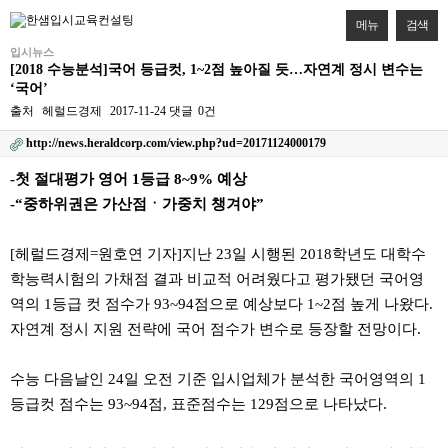
메뉴
검색
입시뉴스
[2018 수능분석]국어 등급컷, 1~2점 높아질 듯…자연계 정시 변수는
‘국어’
출처
헤럴드경제
2017-11-24
댓글
0건
http://news.heraldcorp.com/view.php?ud=20171124000179
본문
-첫 절대평가 영어 1등급 8~9% 예상
-“중하위권은 가산점ㆍ가중치 챙겨야”
[헤럴드경제=원호연 기자]지난 23일 시행된 2018학년도 대학수
학능력시험의 가채점 결과 비교적 어려웠다고 평가됐던 국어영
역의 1등급 컷 점수가 93~94점으로 예상보다 1~2점 높게 나왔다.
자연계 정시 지원 전략에 국어 점수가 변수로 등장할 전망이다.
수능 다음날인 24일 오전 기준 입시업체가 분석한 국어영역의 1
등급컷 점수는 93~94점, 표준점수는 129점으로 나타났다.