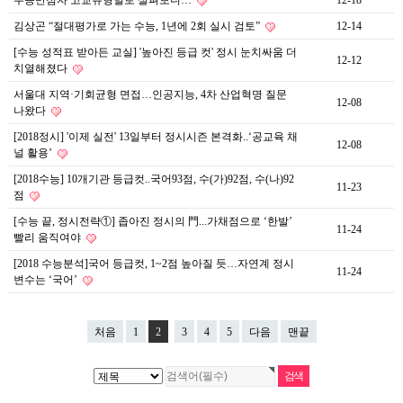
수능만점자 고교유형별로 살펴보니…
12-18
김상곤 “절대평가로 가는 수능, 1년에 2회 실시 검토”
12-14
[수능 성적표 받아든 교실] '높아진 등급 컷' 정시 눈치싸움 더
12-12
치열해졌다
서울대 지역·기회균형 면접…인공지능, 4차 산업혁명 질문
12-08
나왔다
[2018정시] '이제 실전' 13일부터 정시시즌 본격화..‘공교육 채
12-08
널 활용’
[2018수능] 10개기관 등급컷..국어93점, 수(가)92점, 수(나)92
11-23
점
[수능 끝, 정시전략①] 좁아진 정시의 門...가채점으로 ‘한발’
11-24
빨리 움직여야
[2018 수능분석]국어 등급컷, 1~2점 높아질 듯…자연계 정시
11-24
변수는 ‘국어’
처음
1
2
3
4
5
다음
맨끝