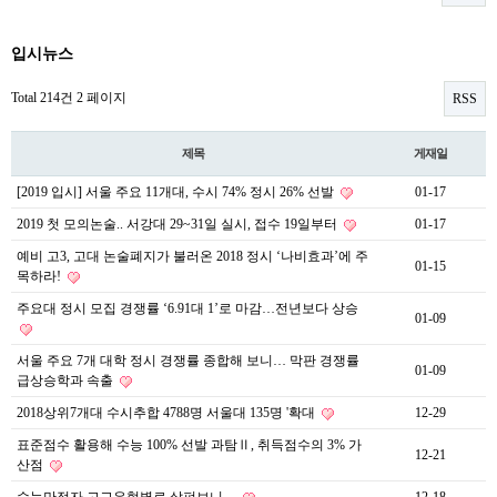
입시뉴스
Total 214건
2 페이지
RSS
제목
게재일
[2019 입시] 서울 주요 11개대, 수시 74% 정시 26% 선발
01-17
2019 첫 모의논술.. 서강대 29~31일 실시, 접수 19일부터
01-17
예비 고3, 고대 논술폐지가 불러온 2018 정시 ‘나비효과’에 주
01-15
목하라!
주요대 정시 모집 경쟁률 ‘6.91대 1’로 마감…전년보다 상승
01-09
서울 주요 7개 대학 정시 경쟁률 종합해 보니… 막판 경쟁률
01-09
급상승학과 속출
2018상위7개대 수시추합 4788명 서울대 135명 '확대
12-29
표준점수 활용해 수능 100% 선발 과탐Ⅱ, 취득점수의 3% 가
12-21
산점